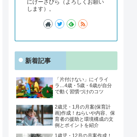
にげーさびら（よろしくお願い
します）。
新着記事
「片付けない」にイライ
ラ…4歳・5歳・6歳が自分
で動く習慣づけのコツ
2歳児・1月の月案(保育計
画)作成！ねらいや内容、保
育者の援助と環境構成の文
例とポイントを紹介
1歳児・12月の月案作成！