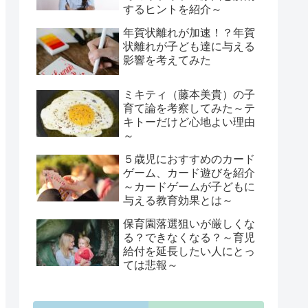
するヒントを紹介～
年賀状離れが加速！？年賀
状離れが子ども達に与える
影響を考えてみた
ミキティ（藤本美貴）の子
育て論を考察してみた～テ
キトーだけど心地よい理由
～
５歳児におすすめのカード
ゲーム、カード遊びを紹介
～カードゲームが子どもに
与える教育効果とは～
保育園落選狙いが厳しくな
る？できなくなる？～育児
給付を延長したい人にとっ
ては悲報～