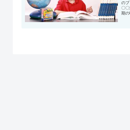
のブ
〇〇
期の