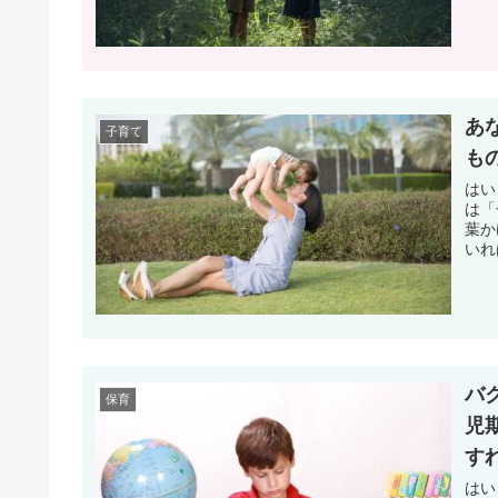
あ
子育て
も
はい
は「
葉か
いれ
バ
保育
児
す
はい