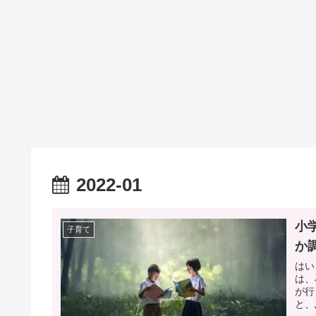
2022-01
小
子育て
か
はい
は、
が行
と、