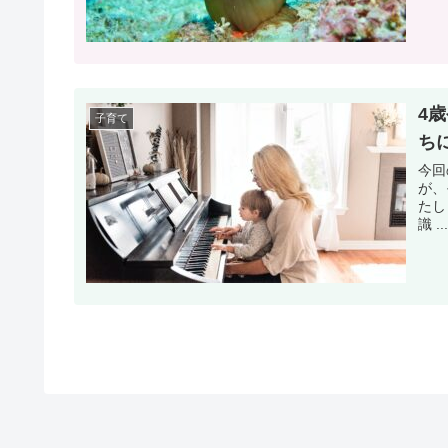
4
子育て
ち
今回
が、
たし
識 ..