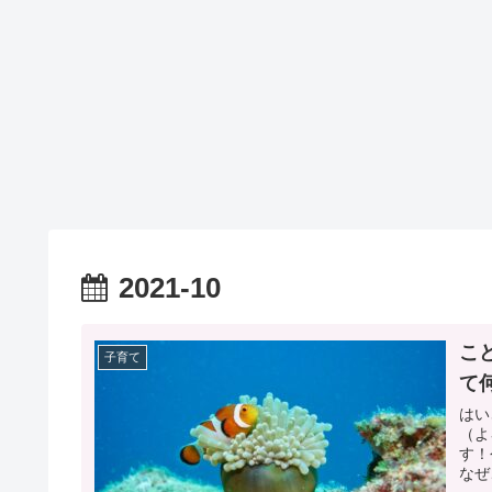
2021-10
こ
子育て
て
はい
（よ
す！
なぜ