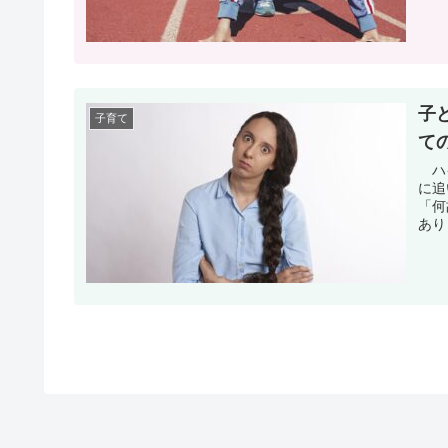
子
子育て
て
ハイ
に追
「何
あり