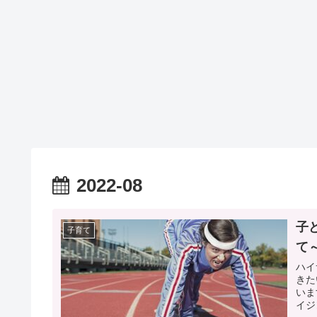
2022-08
子
子育て
て
ハイ
きた
いま
イジ